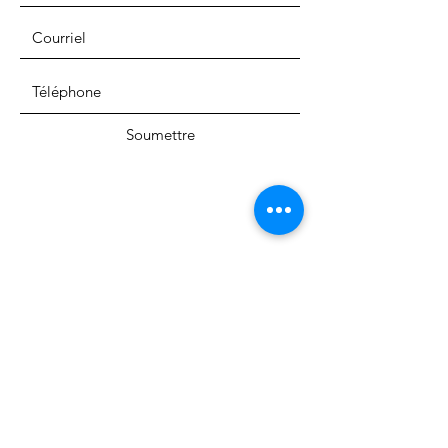
Soumettre
Courriel:
OttawaSciencePolicyNetwork@gmail.com
Facebook
Gazouillement